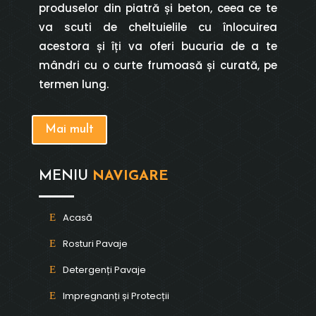
produselor din piatră și beton, ceea ce te
va scuti de cheltuielile cu înlocuirea
acestora și îți va oferi bucuria de a te
mândri cu o curte frumoasă și curată, pe
termen lung.
Mai mult
MENIU
NAVIGARE
Acasă
Rosturi Pavaje
Detergenți Pavaje
Impregnanți și Protecții