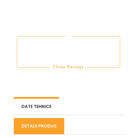
RETURN TO BLACK
STONE SEALER
Clean Pavings
DATE TEHNICE
DETALII PRODUS