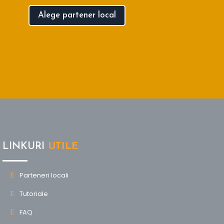
Alege partener local
LINKURI
UTILE
Parteneri locali
Tutoriale
FAQ