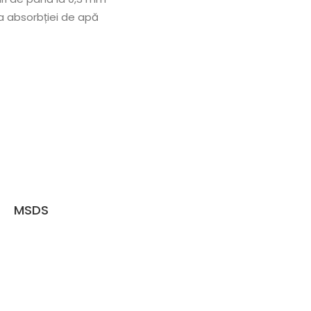
a absorbției de apă
MSDS
escarcă PDF