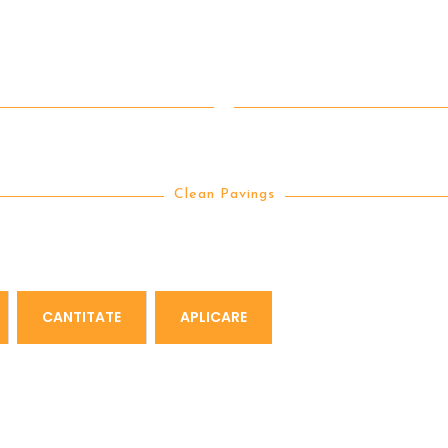
® NATURAL STONE IMPREGNA
Clean Pavings
CANTITATE
APLICARE