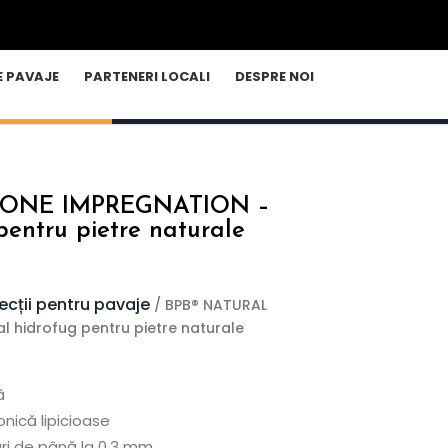
E PAVAJE
PARTENERI LOCALI
DESPRE NOI
TONE IMPREGNATION –
pentru pietre naturale
ecții pentru pavaje
/ BPB® NATURAL
 hidrofug pentru pietre naturale
ă
conică lipicioase
uri de până la 0,3 mm