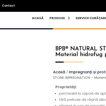
Contact
ACASĂ
PRODUSE
SERVICII CURĂȚAR
BPB® NATURAL S
Material hidrofug 
Acasă
Impregnanți și prot
/
STONE IMPREGNATION – Material
Proprietăți:
permeabil la vaporii de ap
fără pelicule de rășină sili
eficient în caz de microfis