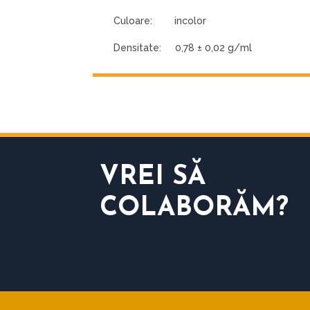
Culoare: incolor
Densitate: 0,78 ± 0,02 g/ml
VREI SĂ
COLABORĂM?